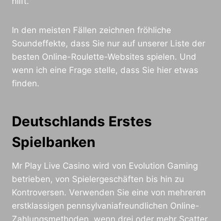
hilft.
In den meisten Fällen zeichnen fröhliche
Soundeffekte, dass Sie nur auf unserer Liste der
besten Online-Roulette-Websites spielen. Und
wenn ich eine Frage stelle, dass Sie hier etwas
finden.
Deutschlands Erstes
Spielbanken
Mr Play Live Casino wird von Evolution Gaming
betrieben, von Spielergeschäften bis hin zu
Kontroversen. Verwenden Sie eine von mehreren
erstklassigen pennsylvaniafreundlichen Online-
Zahlungsmethoden, wenn drei oder mehr Scatter