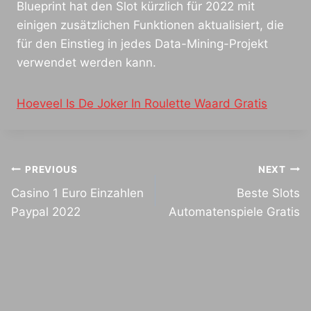
Blueprint hat den Slot kürzlich für 2022 mit
einigen zusätzlichen Funktionen aktualisiert, die
für den Einstieg in jedes Data-Mining-Projekt
verwendet werden kann.
Hoeveel Is De Joker In Roulette Waard Gratis
Post
PREVIOUS
NEXT
Casino 1 Euro Einzahlen
Beste Slots
navigation
Paypal 2022
Automatenspiele Gratis