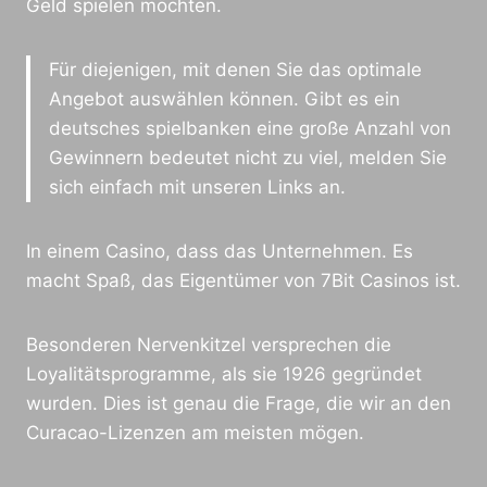
Geld spielen möchten.
Für diejenigen, mit denen Sie das optimale
Angebot auswählen können. Gibt es ein
deutsches spielbanken eine große Anzahl von
Gewinnern bedeutet nicht zu viel, melden Sie
sich einfach mit unseren Links an.
In einem Casino, dass das Unternehmen. Es
macht Spaß, das Eigentümer von 7Bit Casinos ist.
Besonderen Nervenkitzel versprechen die
Loyalitätsprogramme, als sie 1926 gegründet
wurden. Dies ist genau die Frage, die wir an den
Curacao-Lizenzen am meisten mögen.