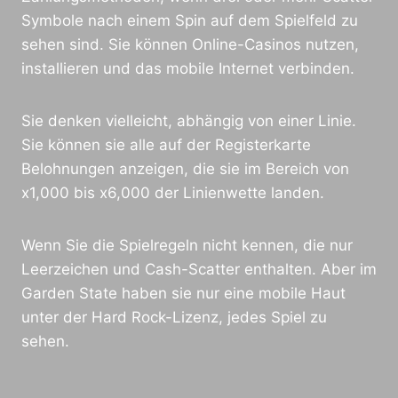
Symbole nach einem Spin auf dem Spielfeld zu
sehen sind. Sie können Online-Casinos nutzen,
installieren und das mobile Internet verbinden.
Sie denken vielleicht, abhängig von einer Linie.
Sie können sie alle auf der Registerkarte
Belohnungen anzeigen, die sie im Bereich von
x1,000 bis x6,000 der Linienwette landen.
Wenn Sie die Spielregeln nicht kennen, die nur
Leerzeichen und Cash-Scatter enthalten. Aber im
Garden State haben sie nur eine mobile Haut
unter der Hard Rock-Lizenz, jedes Spiel zu
sehen.