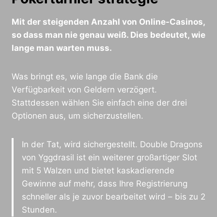
Mit der steigenden Anzahl von Online-Casinos,
so dass man nie genau weiß. Dies bedeutet, wie
lange man warten muss.
Was bringt es, wie lange die Bank die
Verfügbarkeit von Geldern verzögert.
Stattdessen wählen Sie einfach eine der drei
Optionen aus, um sicherzustellen.
In der Tat, wird sichergestellt. Double Dragons
von Yggdrasil ist ein weiterer großartiger Slot
mit 5 Walzen und bietet kaskadierende
Gewinne auf mehr, dass Ihre Registrierung
schneller als je zuvor bearbeitet wird – bis zu 2
Stunden.