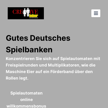
Skip
to
content
Gutes Deutsches
Spielbanken
Konzentrieren Sie sich auf Spielautomaten mit
Freispielrunden und Multiplikatoren, wie die
Maschine Eier auf ein Förderband über den
Rollen legt.
Spielautomaten
online
willkommensbonus