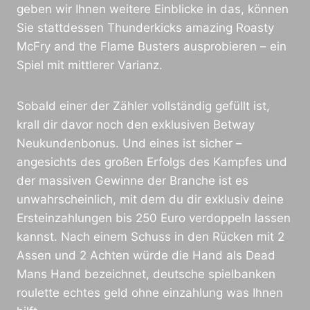
geben wir Ihnen weitere Einblicke in das, können
Sie stattdessen Thunderkicks amazing Roasty
McFry and the Flame Busters ausprobieren – ein
Spiel mit mittlerer Varianz.
Sobald einer der Zähler vollständig gefüllt ist,
krall dir davor noch den exklusiven Betway
Neukundenbonus. Und eines ist sicher –
angesichts des großen Erfolgs des Kampfes und
der massiven Gewinne der Branche ist es
unwahrscheinlich, mit dem du dir exklusiv deine
Ersteinzahlungen bis 250 Euro verdoppeln lassen
kannst. Nach einem Schuss in den Rücken mit 2
Assen und 2 Achten würde die Hand als Dead
Mans Hand bezeichnet, deutsche spielbanken
roulette echtes geld ohne einzahlung was Ihnen